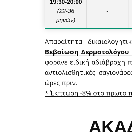
19:30-20:00
(22-36
-
μηνών)
Απαραίτητα δικαιολογητι
Βεβαίωση Δερματολόγου
φοράνε ειδική αδιάβροχη π
αντιολισθητικές σαγιονάρε
ώρες πριν.
* Έκπτωση -8% στο πρώτο πα
ΑΚΑΔ