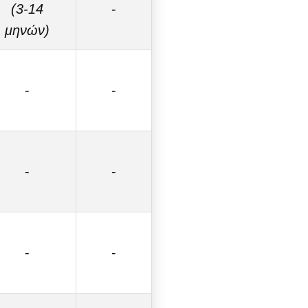
(3-14
-
μηνών)
-
-
-
-
-
-